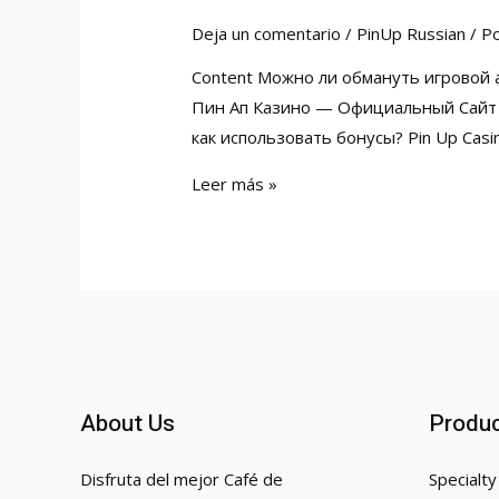
Pin
Deja un comentario
/
PinUp Russian
/ P
Up
Content Можно ли обмануть игровой 
Пин Ап Казино — Официальный Сайт P
как использовать бонусы? Pin Up Cas
Казино
Leer más »
Пин
Ап
About Us
Produ
Disfruta del mejor Café de
Specialty