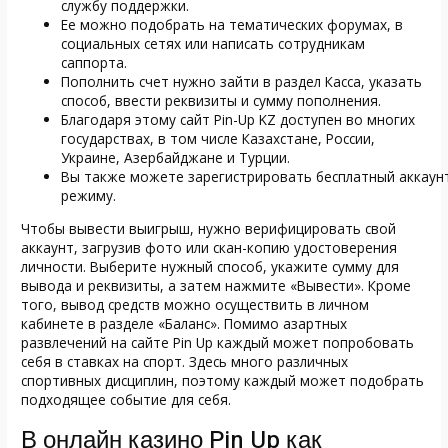
службу поддержки.
Ее можно подобрать на тематических форумах, в
социальных сетях или написать сотрудникам
саппорта.
Пополнить счет нужно зайти в раздел Касса, указать
способ, ввести реквизиты и сумму пополнения.
Благодаря этому сайт Pin-Up KZ доступен во многих
государствах, в том числе Казахстане, России,
Украине, Азербайджане и Турции.
Вы также можете зарегистрировать бесплатный аккаунт
режиму.
Чтобы вывести выигрыш, нужно верифицировать свой
аккаунт, загрузив фото или скан-копию удостоверения
личности. Выберите нужный способ, укажите сумму для
вывода и реквизиты, а затем нажмите «Вывести». Кроме
того, вывод средств можно осуществить в личном
кабинете в разделе «Баланс». Помимо азартных
развлечений на сайте Pin Up каждый может попробовать
себя в ставках на спорт. Здесь много различных
спортивных дисциплин, поэтому каждый может подобрать
подходящее событие для себя.
В онлайн казино Pin Up как