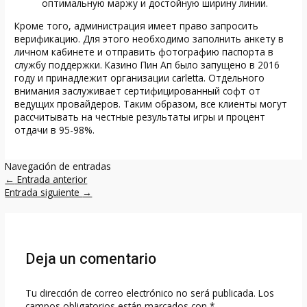
оптимальную маржу и достойную ширину линии.
Кроме того, администрация имеет право запросить
верификацию. Для этого необходимо заполнить анкету в
личном кабинете и отправить фотографию паспорта в
службу поддержки. Казино Пин Ап было запущено в 2016
году и принадлежит организации carletta. Отдельного
внимания заслуживает сертифицированный софт от
ведущих провайдеров. Таким образом, все клиенты могут
рассчитывать на честные результаты игры и процент
отдачи в 95-98%.
Navegación de entradas
←
Entrada anterior
Entrada siguiente
→
Deja un comentario
Tu dirección de correo electrónico no será publicada.
Los
campos obligatorios están marcados con
*