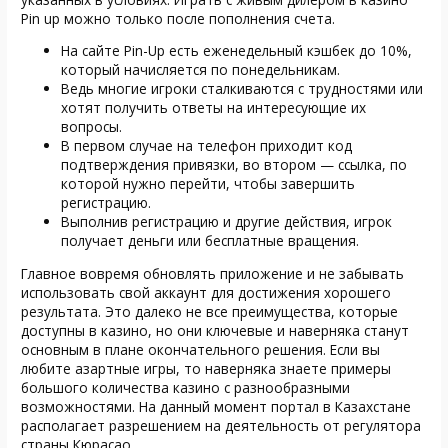
Pin up можно только после пополнения счета.
На сайте Pin-Up есть еженедельный кэшбек до 10%,
который начисляется по понедельникам.
Ведь многие игроки сталкиваются с трудностями или
хотят получить ответы на интересующие их
вопросы.
В первом случае на телефон приходит код
подтверждения привязки, во втором — ссылка, по
которой нужно перейти, чтобы завершить
регистрацию.
Выполнив регистрацию и другие действия, игрок
получает деньги или бесплатные вращения.
Главное вовремя обновлять приложение и не забывать
использовать свой аккаунт для достижения хорошего
результата. Это далеко не все преимущества, которые
доступны в казино, но они ключевые и наверняка станут
основным в плане окончательного решения. Если вы
любите азартные игры, то наверняка знаете примеры
большого количества казино с разнообразными
возможностями. На данный момент портал в Казахстане
располагает разрешением на деятельность от регулятора
страны Кюрасао.