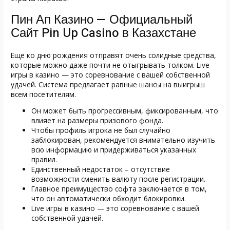
Пин Ап Казино — Официальный
Сайт Pin Up Casino в Казахстане
Еще ко дню рождения отправят очень солидные средства,
которые можно даже почти не отыгрывать толком. Live
игры в казино — это соревнование с вашей собственной
удачей. Система предлагает равные шансы на выигрыш
всем посетителям.
Он может быть прогрессивным, фиксированным, что
влияет на размеры призового фонда.
Чтобы профиль игрока не был случайно
заблокирован, рекомендуется внимательно изучить
всю информацию и придерживаться указанных
правил.
Единственный недостаток – отсутствие
возможности сменить валюту после регистрации.
Главное преимущество софта заключается в том,
что он автоматически обходит блокировки.
Live игры в казино — это соревнование с вашей
собственной удачей.