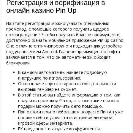
Регистрация и верификация в
онлайн казино Pin Up
На этапе регистрации можно указать специальный
промокод, с помощью которого получить щедрое
вознаграждение. Чтобы получить больше преимуществ,
достаточно скачать мобильное приложение Pin up Casino.
Оно отлично оптимизировано и подходит для устройств
под управлением Android. Главное преимущество софта
заключается в том, что он автоматически обходит
блокировки.
В каждом автомате вы найдете подробную
инструкцию по использованию.
Он позволяет протестировать слот, но вывести
выигрыш гемблер не сможет.
В этой статье вы найдете информацию о том, как
получить промокод Pin up, а также какие призы и
подарки можно получить с его помощью.
При относительно небольшом возрасте Пин Ап уже
проявил себя и успел стать истинной легендой
игровой сферы Интернета.
БК предлагает выгодные коэффициенты,