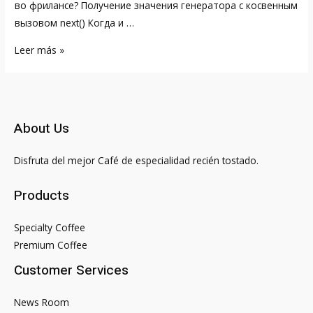
во фрилансе? Получение значения генератора с косвенным
вызовом next() Когда и …
Архивы
Leer más »
IT
Образование
Samnet
Интернет
About Us
клуб
24
Disfruta del mejor Café de especialidad recién tostado.
7
Products
Specialty Coffee
Premium Coffee
Customer Services
News Room