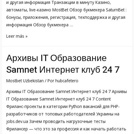
и другая информация Транзакции в минуту Казино,
автоматы, live-казино MostBet Обзор букмекера SaturnBet :
бонусы, приложения, регистрация, техподдержка и другая
информация Обзор букмекера …
Официальный
Leer más »
сайт
MostBet
Архивы IT Образование
Uz
для
Samnet Интернет клуб 24 7
Узбекистана
Mostbet Uzbekistan
/ Por
hubcafetero
Архивы IT Образование Samnet Интернет клуб 24 7 Архивы
IT Образование Samnet Интернет клуб 24 7 Content
Фриланс-проекты в категории Python вакансий для PHP-
разработчиков от топовых работодателей Украины на
jobs.dev.ua Зачем проводить нагрузочные тесты
Фрилансер — что это за профессия и как начать работать