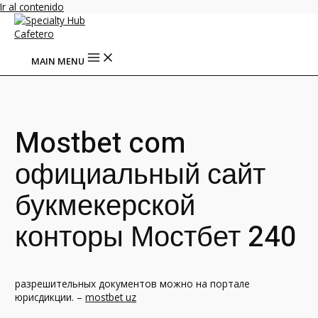
Ir al contenido
MAIN MENU
Mostbet com
официальный сайт
букмекерской
конторы Мостбет 240
разрешительных документов можно на портале
юрисдикции. –
mostbet uz