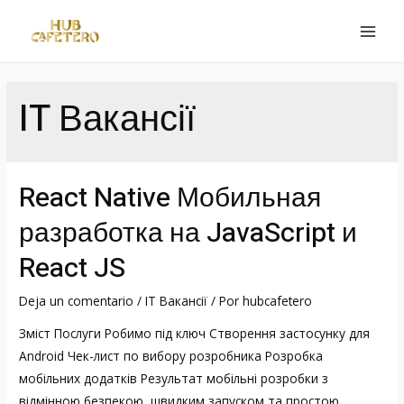
Ir
al
MAI
contenido
MEN
IT Вакансії
React Native Мобильная
разработка на JavaScript и
React JS
Deja un comentario
/
IT Вакансії
/ Por
hubcafetero
Зміст Послуги Робимо під ключ Створення застосунку для
Android Чек-лист по вибору розробника Розробка
мобільних додатків Результат мобільні розробки з
відмінною безпекою, швидким запуском та простою