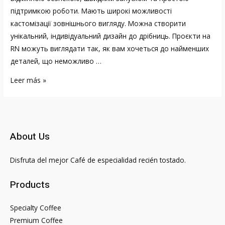
підтримкою роботи. Мають широкі можливості
кастомізації зовнішнього вигляду. Можна створити
унікальний, індивідуальний дизайн до дрібниць. Проєкти на
RN можуть виглядати так, як вам хочеться до найменших
деталей, що неможливо …
React
Leer más »
Native
Мобильная
разработка
на
About Us
JavaScript
и
Disfruta del mejor Café de especialidad recién tostado.
React
JS
Products
Specialty Coffee
Premium Coffee