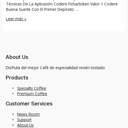
Técnicas De La Aplicación Codere Ficha/token Valor 1 Codere
Buena Suerte Con El Primer Depósito …
Leer más »
About Us
Disfruta del mejor Café de especialidad recién tostado.
Products
Specialty Coffee
Premium Coffee
Customer Services
News Room
Support
About Us