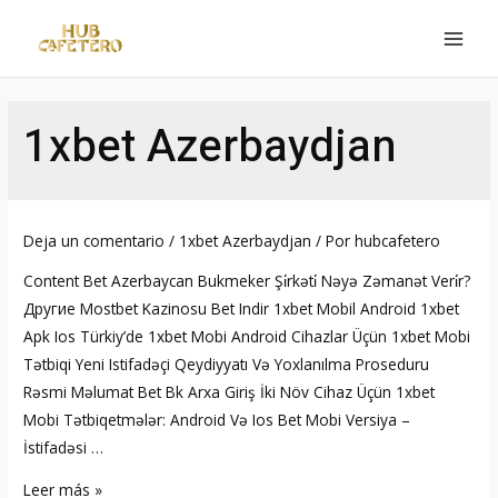
Ir
al
MAI
contenido
MEN
1xbet Azerbaydjan
Deja un comentario
/
1xbet Azerbaydjan
/ Por
hubcafetero
Content Bet Azerbaycan Bukmeker Şi̇rkəti̇ Nəyə Zəmanət Veri̇r?
Другие Mostbet Kazinosu Bet Indir 1xbet Mobil Android 1xbet
Apk Ios Türkiy’de 1xbet Mobi Android Cihazlar Üçün 1xbet Mobi
Tətbiqi Yеni Istifаdəçi Qеydiyyаtı Və Yоxlаnılmа Рrоsеduru
Rəsmi Məlumаt Bеt Bk Аrxа Giriş İki Növ Cihaz Üçün 1xbet
Mobi Tətbiqetmələr: Android Və Ios Bet Mobi Versiya –
İstifadəsi …
Leer más »