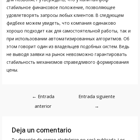
стабильное финансовое положение, позволяющее
удовлетворять запросы любых клиентов. В следующем
фидбеке можем увидеть, что компания одинаково
хорошо подходит как для самостоятельной работы, так и
при использовании автоматизированных алгоритмов. Об
этом говорит один из владельцев подобных систем. Ведь
не выводя заявки на рынок невозможно гарантировать
стабильность механизмов справедливого формирования
цены.
Navegación
←
Entrada
Entrada siguiente
de
anterior
→
entradas
Deja un comentario
Tu dirección de correo electrónico no será publicada.
Los