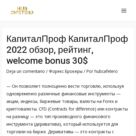
Ir
al
MAI
contenido
MEN
КапиталПроф КапиталПроф
2022 обзор, рейтинг,
welcome bonus 30$
Deja un comentario
/
Форекс Брокеры
/ Por
hubcafetero
— Он позволяет полноценно вести торговлю, используя
одновременно различные финансовые инструменты —
акции, индексы, биржевые товары, валюты на Forex и
криптовалюты. CFD (Contracts for difference) или контракты
на разницу — это тип производного финансового
инструмента (дериватива), который используется для
торговли на бирже. Деривативы — это контракты с