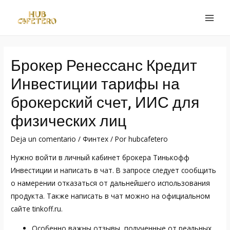
Ir
al
MAI
contenido
MEN
Брокер Ренессанс Кредит
Инвестиции тарифы на
брокерский счет, ИИС для
физических лиц
Deja un comentario
/
Финтех
/ Por
hubcafetero
Нужно войти в личный кабинет брокера Тинькофф
Инвестиции и написать в чат. В запросе следует сообщить
о намерении отказаться от дальнейшего использования
продукта. Также написать в чат можно на официальном
сайте tinkoff.ru.
Особенно важны отзывы, полученные от реальных