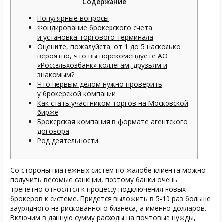
Содержание
Популярные вопросы
Фондирование брокерского счета
и установка торгового терминала
Оцените, пожалуйста, от 1 до 5 насколько
вероятно, что вы порекомендуете АО
«Россельхозбанк» коллегам, друзьям и
знакомым?
Что первым делом нужно проверить
у брокерской компании
Как стать участником торгов на Московской
бирже
Брокерская компания в формате агентского
договора
Род деятельности
Со стороны платежных систем по жалобе клиента можно
получить весомые санкции, поэтому банки очень
трепетно относятся к процессу подключения новых
брокеров к системе. Придется выложить в 5-10 раз больше
заурядного не рискованного бизнеса, а именно долларов.
Включим в данную сумму расходы на почтовые нужды,