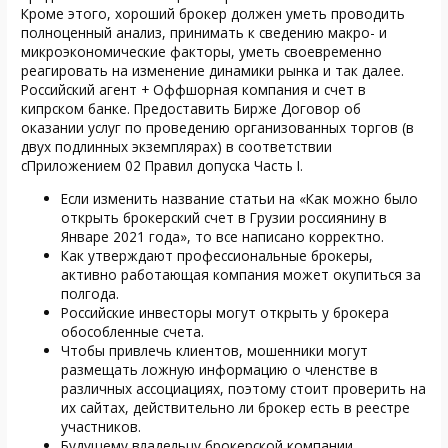
Кроме этого, хороший брокер должен уметь проводить
полноценный анализ, принимать к сведению макро- и
микроэкономические факторы, уметь своевременно
реагировать на изменение динамики рынка и так далее.
Российский агент + Оффшорная компания и счет в
кипрском банке. Предоставить Бирже Договор об
оказании услуг по проведению организованных торгов (в
двух подлинных экземплярах) в соответствии
сПриложением 02 Правил допуска Часть I.
Если изменить название статьи на «Как можно было
открыть брокерский счет в Грузии россиянину в
Январе 2021 года», то все написано корректно.
Как утверждают профессиональные брокеры,
активно работающая компания может окупиться за
полгода.
Российские инвесторы могут открыть у брокера
обособленные счета.
Чтобы привлечь клиентов, мошенники могут
размещать ложную информацию о членстве в
различных ассоциациях, поэтому стоит проверить на
их сайтах, действительно ли брокер есть в реестре
участников.
Будущему владельцу брокерской компании