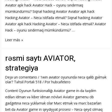
Aviator apk hack Aviator Hack – oyunu sındırmaq
mümkündürmü? Siqnal hacking Aviator Aviator apk hack
Hacking Aviator – Necə istifadə etməli? Siqnal hacking Aviator
Aviator apk hack Hacking Aviator – Necə istifadə etməli? Aviator
Hack – oyunu sındırmaq mümkündürmü? …
oyunu
Leer más »
sındırmaq
mümkündürmü?
rəsmi saytı AVIATOR,
strategiya
Deja un comentario
/
1win aviator oyununda necə qalib gəlmək
olar? Təhsil Portalı 518
/ Por
hubcafetero
Content Oyunun funksionallığı Aviator game in-də təqdim
edilən idman və kiber idman növləri Aviator gamenu cib
gadgetına necə yükləmək olar Mərc etmək və mərc bazarları
bet-də Aviator game in qeydiyyat prosesi – Necə qeyd olmaq