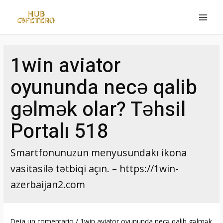
Ir
al
MAI
contenido
MEN
1win aviator
oyununda necə qalib
gəlmək olar? Təhsil
Portalı 518
Smartfonunuzun menyusundakı ikona
vasitəsilə tətbiqi açın. –
https://1win-
azerbaijan2.com
Deja un comentario
/
1win aviator oyununda necə qalib gəlmək